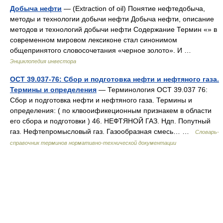
Добыча нефти
— (Extraction of oil) Понятие нефтедобыча,
методы и технологии добычи нефти Добыча нефти, описание
методов и технологий добычи нефти Содержание Термин «» в
современном мировом лексиконе стал синонимом
общепринятого словосочетания «черное золото». И …
Энциклопедия инвестора
ОСТ 39.037-76: Сбор и подготовка нефти и нефтяного газа.
Термины и определения
— Терминология ОСТ 39.037 76:
Сбор и подготовка нефти и нефтяного газа. Термины и
определения: ( по клвооификеционным признакем в области
его сбора и подготовки ) 46. НЕФТЯНОЙ ГАЗ. Ндп. Попутный
газ. Нефтепромысловый газ. Газообразная смесь… …
Словарь-
справочник терминов нормативно-технической документации