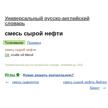
Универсальный русско-английский
словарь
смесь сырой нефти
Толкование
Перевод
смесь сырой нефти
Oil:
crude oil blend
Универсальный русско-английский словарь
.
Академик.ру
.
2011
.
Игры ⚽
Нужно решить контрольную?
смесь сывороток
смесь сырой нефти Дейтед
Брент