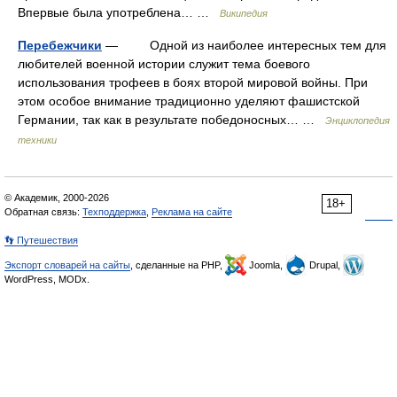
Впервые была употреблена… …
Википедия
Перебежчики
— Одной из наиболее интересных тем для
любителей военной истории служит тема боевого
использования трофеев в боях второй мировой войны. При
этом особое внимание традиционно уделяют фашистской
Германии, так как в результате победоносных… …
Энциклопедия
техники
© Академик, 2000-2026
18+
Обратная связь:
Техподдержка
,
Реклама на сайте
👣 Путешествия
Экспорт словарей на сайты
, сделанные на PHP,
Joomla,
Drupal,
WordPress, MODx.